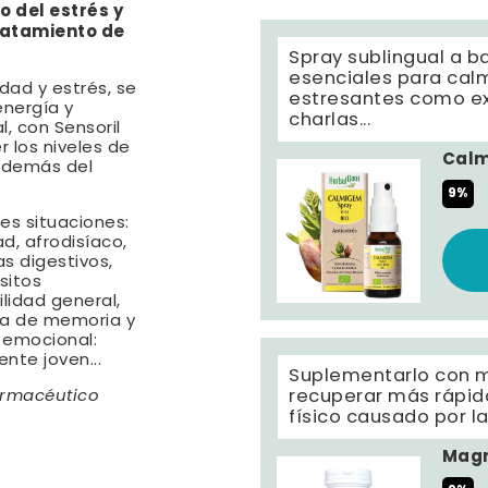
o del estrés y
ratamiento de
Spray sublingual a b
esenciales para calm
dad y estrés, se
estresantes como e
nergía y
charlas...
, con Sensoril
los niveles de
Cal
 además del
9%
es situaciones:
d, afrodisíaco,
s digestivos,
sitos
ilidad general,
da de memoria y
 emocional:
nte joven...
Suplementarlo con 
recuperar más rápid
armacéutico
físico causado por l
Magn