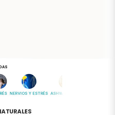
DAS
RÉS
NERVIOS Y ESTRÉS
ASHWAGANDHA
DEPENDENCIA 
NATURALES