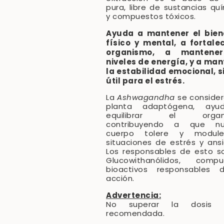
pura, libre de sustancias qu
y compuestos tóxicos.
Ayuda a mantener el bien
físico y mental, a fortale
organismo, a mantener
niveles de energía, y a ma
la estabilidad emocional, 
útil para el estrés.
La
Ashwagandha
se conside
planta adaptógena, ay
equilibrar el organi
contribuyendo a que nu
cuerpo tolere y modul
situaciones de estrés y ans
Los responsables de esto s
Glucowithanólidos, compu
bioactivos responsables 
acción.
Advertencia:
No superar la dosis d
recomendada.