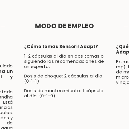
MODO DE EMPLEO
¿Cómo tomas Sensoril Adapt?
¿Qué 
Adap
1-2 cápsulas al día en dos tomas o
siguiendo las recomendaciones de
Extra
ulado
un experto.
mg), 
ra un
de ma
Dosis de choque: 2 cápsulas al día.
al y
micro
(0-1-1)
y hoj
Dosis de mantenimiento: 1 cápsula
ntado
al día. (0-1-0)
gandha
Está
ncias
les:
idos y
so de
 agua