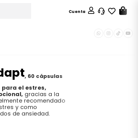
Cuenta
dapt
,
60 cápsulas
Recomendado
para el estres,
ocional,
gracias a la
ielmente recomendado
100 %
estres y como
dos de ansiedad.