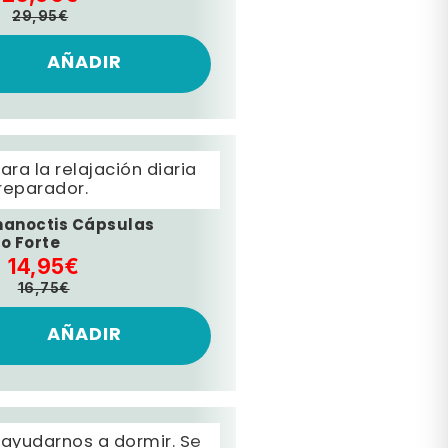
29,95€
AÑADIR
ra la relajación diaria
reparador.
anoctis Cápsulas
o Forte
14,95€
16,75€
AÑADIR
 ayudarnos a dormir. Se