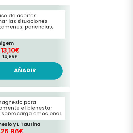
ase de aceites
ar las situaciones
xamenes, ponencias,
migem
13,10€
14,55€
AÑADIR
magnesio para
amente el bienestar
a sobrecarga emocional.
esio y L Taurina
26,96€