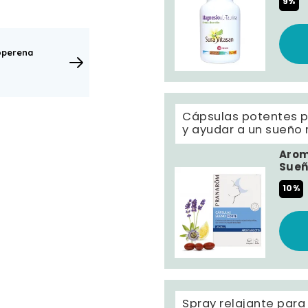
9%
operena
Cápsulas potentes pa
y ayudar a un sueño 
Arom
Sueñ
10%
Spray relajante para