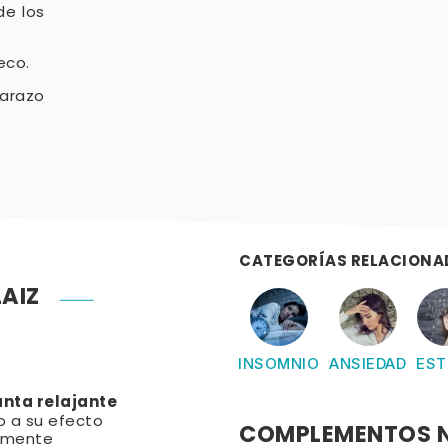
de los
eco.
arazo
CATEGORÍAS RELACIONA
AIZ
INSOMNIO
ANSIEDAD
EST
nta relajante
to a su efecto
COMPLEMENTOS 
lmente