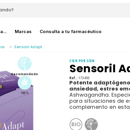
cando?
...
Marcas
Consulta a tu farmacéutico
tos
Sensoril Adapt
CIEN POR CIEN
Sensoril A
Recomendado
Ref.:
173495
Potente adaptógeno 
ansiedad, estres em
100 %
Ashwagandha. Espec
para situaciones de 
complemento en esta