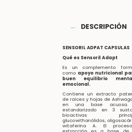
DESCRIPCIÓN
SENSORIL ADPAT CAPSULAS
Qué es Sensoril Adapt
Es un complemento form
apoyo nutricional pa
como
buen equilibrio ment
emocional.
Contiene un extracto pate
de raíces y hojas de Ashwa
en una base acuosa. 
estandarizado en 3 susta
bioactivas principa
glucowithanólidos, oligosacár
witaferina A. El proce
extracción es a base de