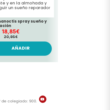
te y en la almohada y
uir un sueño reparador
anoctis spray sueño y
jación
18,85€
20,95€
AÑADIR
 de colegiado: 900.