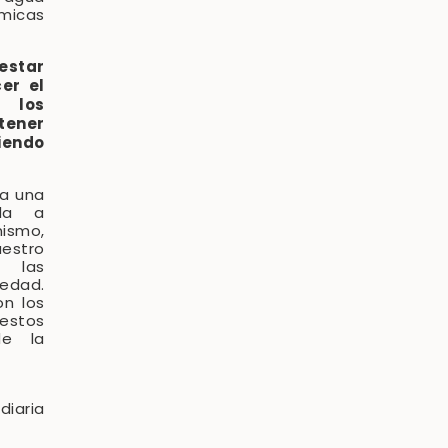
ímicas
estar
cer el
 los
ntener
siendo
ra una
uda a
smo,
estro
e las
iedad.
on los
estos
de la
iaria