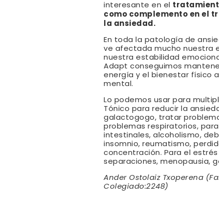
tratamient
interesante en el
como complemento en el t
la ansiedad.
En toda la patología de ansie
ve afectada mucho nuestra e
nuestra estabilidad emocional
Adapt conseguimos mantener 
energía y el bienestar físico
mental.
Lo podemos usar para multipl
Tónico para reducir la ansieda
galactogogo, tratar problema
problemas respiratorios, para
intestinales, alcoholismo, deb
insomnio, reumatismo, perdi
concentración. Para el estrés
separaciones, menopausia, ge
Ander Ostolaiz Txoperena (F
Colegiado:2248)