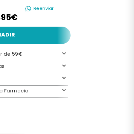
Reenviar
,95€
ÑADIR
ir de 59€
as
la Farmacia