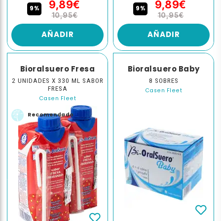
9,89€
9,89€
9%
9%
10,95€
10,95€
AÑADIR
AÑADIR
Bioralsuero Fresa
Bioralsuero Baby
2 UNIDADES X 330 ML SABOR
8 SOBRES
FRESA
Casen Fleet
Casen Fleet
Recomendado