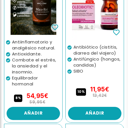
Antiinflamatorio y
Antibiótico (cistitis,
analgésico natural.
diarrea del viajero)
Antioxidante.
Antifúngico (hongos,
Combate el estrés,
candidas)
la ansiedad y el
SIBO
insomnio.
Equilibrador
hormonal
11,95€
10%
54,95€
13,42€
8%
59,95€
AÑADIR
AÑADIR