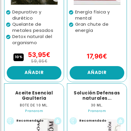
Depurativo y
Energía física y
diurético
mental
Quelante de
Gran chute de
metales pesados
energía
Detox natural del
organismo
53,95€
17,96€
10%
59,95€
AÑADIR
AÑADIR
Aceite Esencial
Solución Defensas
Gaulteria
naturales...
BOTE DE 10 ML.
30 ML.
Pranarom
Pranarom
Recomendado
Recomendado