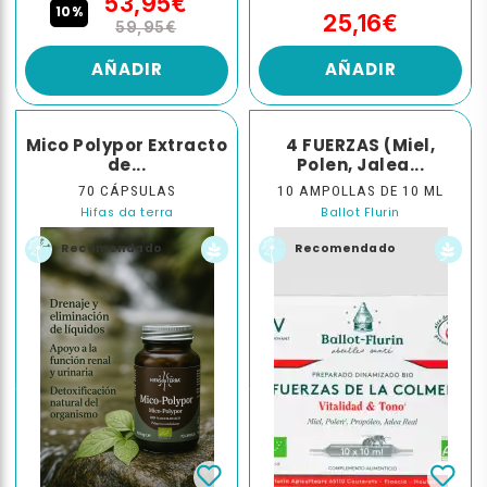
53,95€
10%
25,16€
59,95€
AÑADIR
AÑADIR
Mico Polypor Extracto
4 FUERZAS (Miel,
de...
Polen, Jalea...
70 CÁPSULAS
10 AMPOLLAS DE 10 ML
Hifas da terra
Ballot Flurin
Recomendado
Recomendado