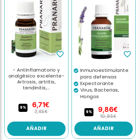
- Antinflamatorio y
Inmunoestimulante
analgésico excelente-
para defensas
Artrosis, artritis,
Expectorante
tendinitis,...
Virus, Bacterias,
Hongos
6,71€
9%
9,86€
7,45€
9%
10,95€
AÑADIR
AÑADIR