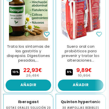
Trata los síntomas de
Suero oral con
las gastritis y
probióticos para
dispepsia. Digestiones
prevenir y tratar las
pesadas,...
alteraciones...
22,93€
9,89€
10%
9%
25,48€
10,95€
AÑADIR
AÑADIR
Iberogast
Quinton hypertonic
GOTAS ORALES SOLUCIÓN 20
30 AMPOLLAS BEBIBLES