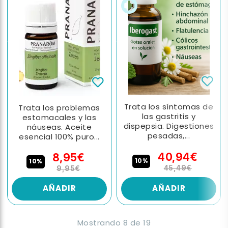
Trata los síntomas de
Trata los problemas
las gastritis y
estomacales y las
dispepsia. Digestiones
náuseas. Aceite
pesadas,...
esencial 100% puro...
40,94€
8,95€
10%
10%
45,49€
9,95€
AÑADIR
AÑADIR
Mostrando
8
de
19