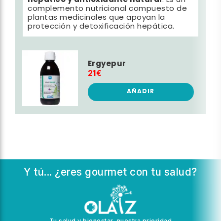
hepático y antioxidante natural
. Es un
complemento nutricional compuesto de
plantas medicinales que apoyan la
protección y detoxificación hepática.
Ergyepur
21€
AÑADIR
Y tú... ¿eres gourmet con tu salud?
Tu salud y bienestar, nuestra prioridad