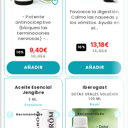
Favorece la digestión,
- Potente
Calma las nauseas y
antinociceptivo
los vómitos. Ayuda en
(bloquea las
el...
terminaciones
nerviosas) -...
13,18€
10%
9,40€
14,65€
10%
10,45€
AÑADIR
AÑADIR
Aceite Esencial
Iberogast
Jengibre
GOTAS ORALES SOLUCION
100 ML
5 ML.
Bayer
Pranarom
Recomendado
Recomendado