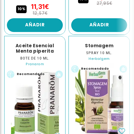
27,95€
11,31€
10%
12,57€
AÑADIR
AÑADIR
Aceite Esencial
Stomagem
Menta piperita
SPRAY 10 ML.
BOTE DE 10 ML.
Herbalgem
Pranarom
Recomendado
Recomendado