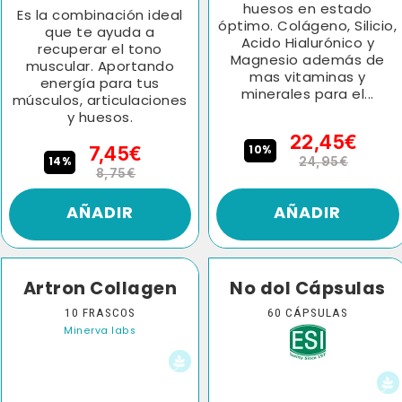
huesos en estado
Es la combinación ideal
óptimo. Colágeno, Silicio,
que te ayuda a
Acido Hialurónico y
recuperar el tono
Magnesio además de
muscular. Aportando
mas vitaminas y
energía para tus
minerales para el...
músculos, articulaciones
y huesos.
22,45€
10%
7,45€
14%
24,95€
8,75€
AÑADIR
AÑADIR
Artron Collagen
No dol Cápsulas
10 FRASCOS
60 CÁPSULAS
Minerva labs