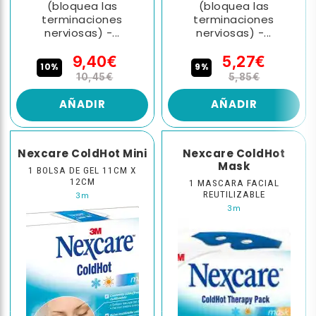
(bloquea las
(bloquea las
terminaciones
terminaciones
nerviosas) -...
nerviosas) -...
9,40€
5,27€
10%
9%
10,45€
5,85€
AÑADIR
AÑADIR
Nexcare ColdHot Mini
Nexcare ColdHot
Mask
1 BOLSA DE GEL 11CM X
12CM
1 MASCARA FACIAL
REUTILIZABLE
3m
3m