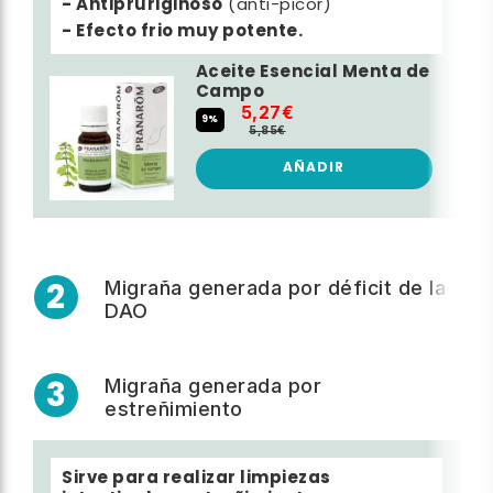
- Antipruriginoso
(anti-picor)
- Efecto frio muy potente.
Aceite Esencial Menta de
Campo
5,27€
9%
5,85€
AÑADIR
2
Migraña generada por déficit de la
DAO
3
Migraña generada por
estreñimiento
Sirve para realizar limpiezas