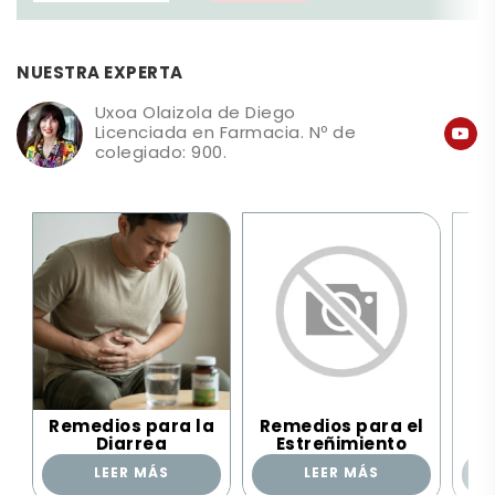
NUESTRA EXPERTA
Uxoa Olaizola de Diego
Licenciada en Farmacia. Nº de
colegiado: 900.
Remedios para la
Remedios para el
Re
Diarrea
Estreñimiento
LEER MÁS
LEER MÁS