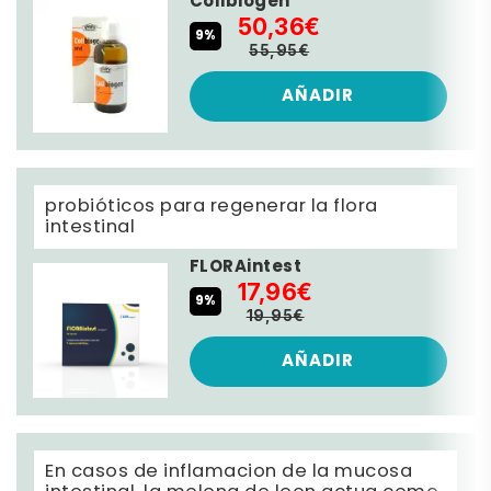
Colibiogen
50,36€
9%
55,95€
AÑADIR
probióticos para regenerar la flora
intestinal
FLORAintest
17,96€
9%
19,95€
AÑADIR
En casos de inflamacion de la mucosa