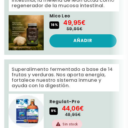
intestinal, la melena de leon actua como
regenerador de la mucosa intestinal.
Mico Leo
49,95€
16%
59,95€
AÑADIR
Superalimento fermentado a base de 14
frutas y verduras. Nos aporta energia,
fortalece nuestro sistema inmune y
ayuda con la digestión.
Regulat-Pro
44,06€
9%
48,95€
Sin stock