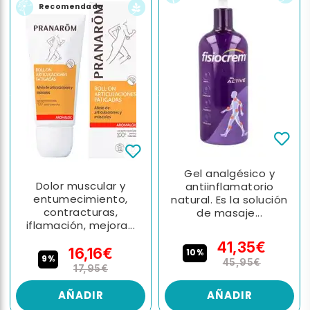
Recomendado
Gel analgésico y
Dolor muscular y
antiinflamatorio
entumecimiento,
natural. Es la solución
contracturas,
de masaje...
iflamación, mejora...
41,35€
16,16€
10%
9%
45,95€
17,95€
AÑADIR
AÑADIR