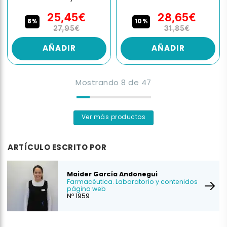
25,45€
28,65€
8%
10%
27,95€
31,85€
AÑADIR
AÑADIR
Mostrando
8
de
47
Ver más productos
ARTÍCULO ESCRITO POR
Maider García Andonegui
Farmacéutica. Laboratorio y contenidos
página web
Nº 1959