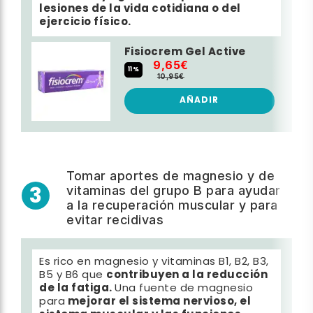
lesiones de la vida cotidiana o del
ejercicio físico.
Fisiocrem Gel Active
9,65€
11%
10,95€
AÑADIR
Tomar aportes de magnesio y de
3
vitaminas del grupo B para ayudar
a la recuperación muscular y para
evitar recidivas
Es rico en magnesio y vitaminas B1, B2, B3,
contribuyen a la reducción
B5 y B6 que
de la fatiga.
Una fuente de magnesio
mejorar el sistema nervioso, el
para