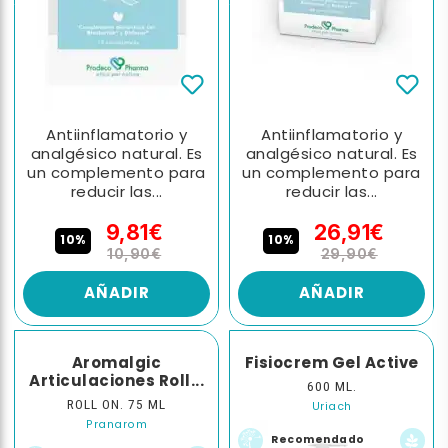
Antiinflamatorio y
Antiinflamatorio y
analgésico natural. Es
analgésico natural. Es
un complemento para
un complemento para
reducir las...
reducir las...
9,81€
26,91€
10%
10%
10,90€
29,90€
AÑADIR
AÑADIR
Aromalgic
Fisiocrem Gel Active
Articulaciones Roll...
600 ML.
ROLL ON. 75 ML
Uriach
Pranarom
Recomendado