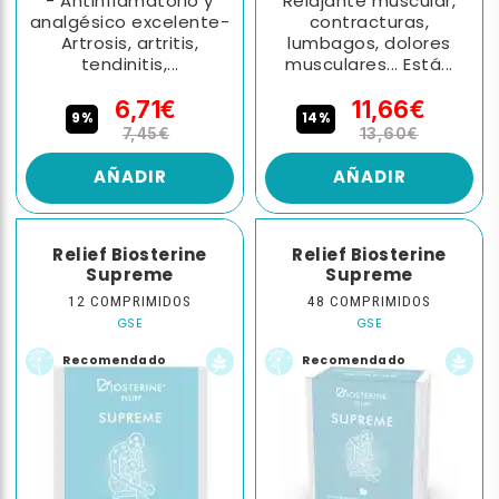
- Antinflamatorio y
Relajante muscular,
analgésico excelente-
contracturas,
Artrosis, artritis,
lumbagos, dolores
tendinitis,...
musculares... Está...
6,71€
11,66€
9%
14%
7,45€
13,60€
AÑADIR
AÑADIR
Relief Biosterine
Relief Biosterine
Supreme
Supreme
12 COMPRIMIDOS
48 COMPRIMIDOS
GSE
GSE
Recomendado
Recomendado