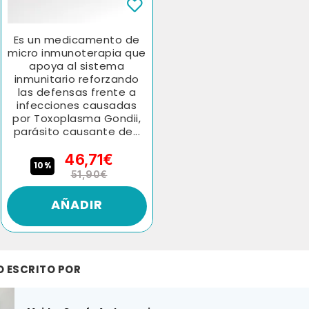
Es un medicamento de
micro inmunoterapia que
apoya al sistema
inmunitario reforzando
las defensas frente a
infecciones causadas
por Toxoplasma Gondii,
parásito causante de...
46,71€
10%
51,90€
AÑADIR
O ESCRITO POR