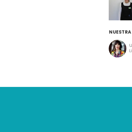
NUESTRA
U
L