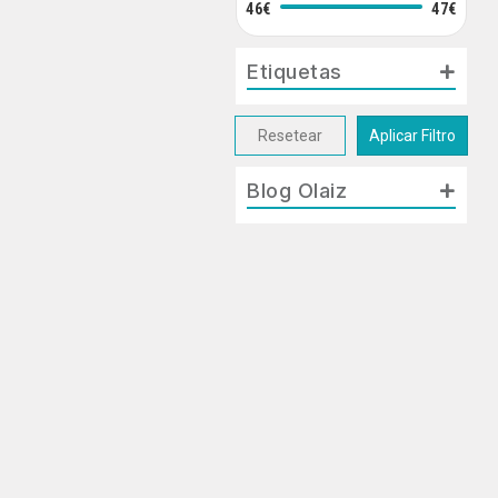
46€
47€
Etiquetas
Resetear
Aplicar Filtro
Blog Olaiz