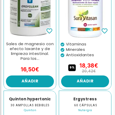
Sales de magnesio con
Vitaminas
efecto laxante y de
Minerales
limpieza intestinal.
Antioxidantes
Para los...
18,38€
9%
16,50€
20,42€
AÑADIR
AÑADIR
Quinton hypertonic
Ergystress
30 AMPOLLAS BEBIBLES
60 CÁPSULAS
Quinton
Nutergia