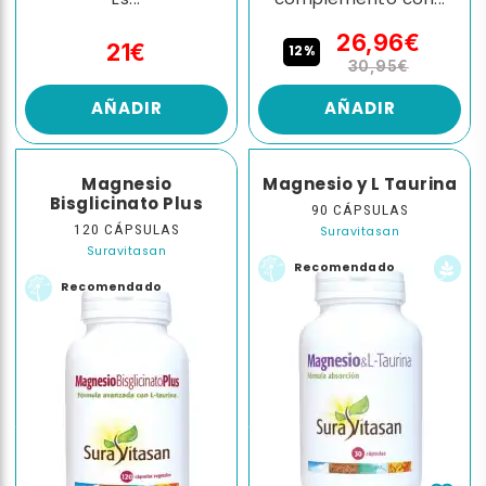
Es...
complemento con...
26,96€
21€
12%
30,95€
AÑADIR
AÑADIR
Magnesio
Magnesio y L Taurina
Bisglicinato Plus
90 CÁPSULAS
120 CÁPSULAS
Suravitasan
Suravitasan
Recomendado
Recomendado