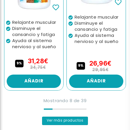
Relajante muscular
Relajante muscular
Disminuye el
Disminuye el
cansancio y fatiga
cansancio y fatiga
Ayuda al sistema
Ayuda al sistema
nervioso y al sueño
nervioso y al sueño
31,28€
26,96€
9%
9%
34,75€
29,95€
AÑADIR
AÑADIR
Mostrando
8
de
39
Ver más productos