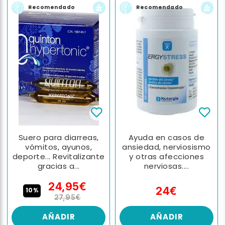
Recomendado
Recomendado
Suero para diarreas,
Ayuda en casos de
vómitos, ayunos,
ansiedad, nerviosismo
deporte... Revitalizante
y otras afecciones
gracias a...
nerviosas....
24,95€
24€
10%
27,95€
AÑADIR
AÑADIR