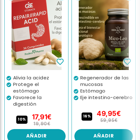
Alivia la acidez
Regenerador de las
Protege el
mucosas
estómago
Estómago
Favorece la
Eje intestino-cerebro
digestión
49,95€
17,91€
16%
10%
59,95€
19,90€
AÑADIR
AÑADIR