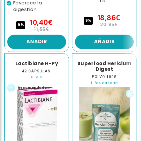
te...
Favorece la
digestión
18,86€
9%
10,40€
9%
20,95€
11,55€
AÑADIR
AÑADIR
Lactibiane H-Py
Superfood Hericium
Digest
42 CÁPSULAS
POLVO 100G
Pileje
Hifas da terra
Recomendado