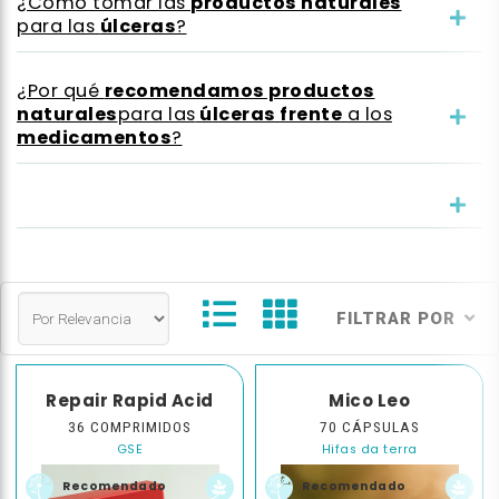
productos naturales
¿Cómo tomar las
úlceras
para las
?
recomendamos productos
¿Por qué
naturales
úlceras frente
para las
a los
medicamentos
?
FILTRAR POR
Repair Rapid Acid
Mico Leo
36 COMPRIMIDOS
70 CÁPSULAS
GSE
Hifas da terra
Recomendado
Recomendado