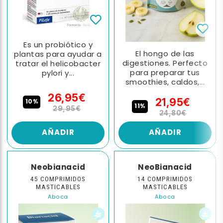
Es un probiótico y
El hongo de las
plantas para ayudar a
digestiones. Perfecto
tratar el helicobacter
para preparar tus
pylori y...
smoothies, caldos,...
26,95€
21,95€
10%
11%
29,95€
24,80€
AÑADIR
AÑADIR
Neobianacid
NeoBianacid
45 COMPRIMIDOS
14 COMPRIMIDOS
MASTICABLES
MASTICABLES
Aboca
Aboca