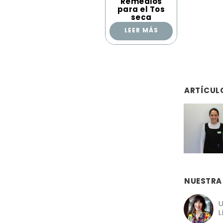
Remedios
para el Tos
seca
LEER MÁS
ARTÍCUL
NUESTRA
U
L