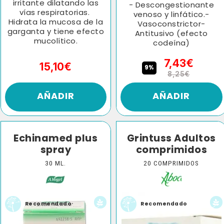
irritante dilatando las
- Descongestionante
vías respiratorias.
venoso y linfático.-
Hidrata la mucosa de la
Vasoconstrictor-
garganta y tiene efecto
Antitusivo (efecto
mucolítico.
codeína)
7,43€
15,10€
9%
8,25€
AÑADIR
AÑADIR
Echinamed plus
Grintuss Adultos
spray
comprimidos
30 ML.
20 COMPRIMIDOS
Recomendado
Recomendado