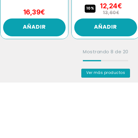
12,24€
10%
16,39€
13,60€
AÑADIR
AÑADIR
Mostrando
8
de
20
Ver más productos