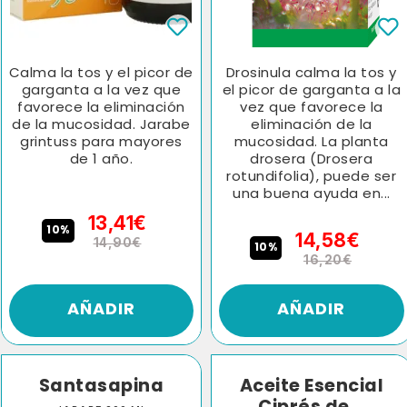
Calma la tos y el picor de
Drosinula calma la tos y
garganta a la vez que
el picor de garganta a la
favorece la eliminación
vez que favorece la
de la mucosidad. Jarabe
eliminación de la
grintuss para mayores
mucosidad. La planta
de 1 año.
drosera (Drosera
rotundifolia), puede ser
una buena ayuda en...
13,41€
10%
14,58€
14,90€
10%
16,20€
AÑADIR
AÑADIR
Santasapina
Aceite Esencial