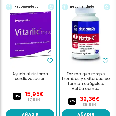
Recomendado
Recomendado
Ayuda al sistema
Enzima que rompe
cardiovascular.
trombos y evita que se
formen coágulos.
Actúa como...
15,95€
11%
32,36€
17,95€
9%
35,95€
AÑADIR
AÑADIR