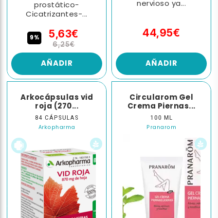
nervioso ya...
prostático-
Cicatrizantes-...
44,95€
5,63€
9%
6,25€
AÑADIR
AÑADIR
Arkocápsulas vid
Circularom Gel
roja (270...
Crema Piernas...
84 CÁPSULAS
100 ML
Arkopharma
Pranarom