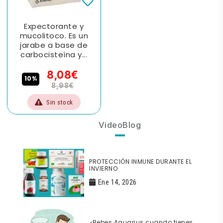
Expectorante y
mucolitoco. Es un
jarabe a base de
carbocisteína y...
8,08€
10%
8,98€
Sin stock
VideoBlog
PROTECCIÓN INMUNE DURANTE EL
INVIERNO
Ene 14, 2026