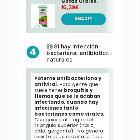
Gotas Orales.
16,39€
AÑADIR
Si hay infección
4
bacteriana: antibióticos
naturales
Potente antibacteriano y
Antib
antiviral
garg
. Para gente que
broquitis y
bucal
suele tener
infecc
flemas que se le acaban
Trata
infectando, cuando hay
para 
infeciones tanto
refor
bacterianas como virales
,
Acele
Cualquier patología del
natur
triangulo superior (nariz,
orga
oido, garganta). No genera
resta
resistencias ni daña la flora