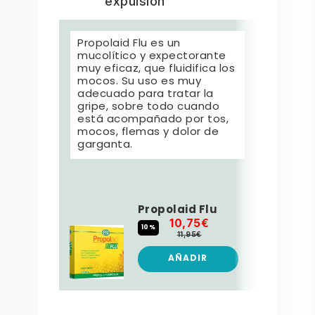
expulsión
Propolaid Flu es un
Balsá
mucolítico y expectorante
expec
muy eficaz, que fluidifica los
indic
mocos. Su uso es muy
una s
adecuado para tratar la
ópti
gripe, sobre todo cuando
compo
está acompañado por tos,
esenc
mocos, flemas y dolor de
expec
garganta.
para 
Propolaid Flu
10,75€
10%
11,95€
AÑADIR