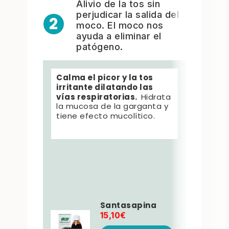
Alivio de la tos sin
perjudicar la salida del
2
moco. El moco nos
ayuda a eliminar el
patógeno.
Calma el picor y la tos
Reduc
irritante dilatando las
irrita
vías respiratorias.
Hidrata
respir
la mucosa de la garganta y
picor
tiene efecto mucolítico.
hidra
Dentr
el ja
que a 
mucos
tiene
Santasapina
15,10€