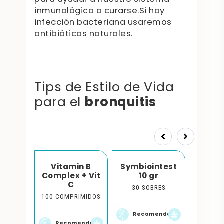
inmunológico a curarse.Si hay
infección bacteriana usaremos
antibióticos naturales.
Tips de Estilo de Vida
bronquitis
para el
Prev
Next
in C
Vitamin B
Symbiointest
Symb
Complex + Vit
10 gr
IMIDOS
30 
C
30 SOBRES
100 COMPRIMIDOS
endado
Rec
Recomendado
Recomendado