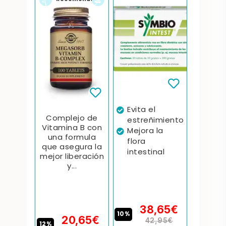
Symbi
idante
Evita el
Coba
Complejo de
la
probi
estreñimiento
Vitamina B con
alta ca
ón del
Mejora la
una formula
biot
flora
que asegura la
ión de
intestinal
mejor liberación
no
y...
zación
s
ce el
39
38,65€
a
10%
20,65€
42,95€
e
12%