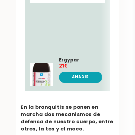
debid
comid
estan
falta 
ingre
matan
patóg
sorpr
Ergypar
21€
AÑADIR
En la bronquitis se ponen en
marcha dos mecanismos de
defensa de nuestro cuerpo, entre
otros, la tos y el moco.