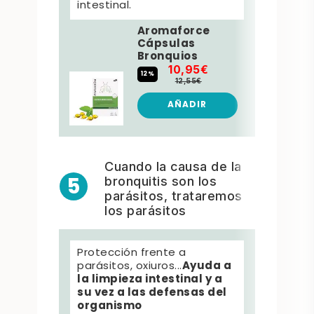
intestinal.
Aromaforce
Cápsulas
Bronquios
10,95€
12%
12,55€
AÑADIR
Cuando la causa de la
5
bronquitis son los
parásitos, trataremos
los parásitos
Protección frente a
Oleoca
Ayuda a
parásitos, oxiuros...
trata 
la limpieza intestinal y a
diarr
su vez a las defensas del
hongo
organismo
cualqu