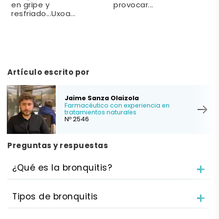
en gripe y
provocar...
resfriado...Uxoa...
v
Artículo escrito por
Jaime Sanza Olaizola
Farmacéutico con experiencia en
tratamientos naturales
Nº 2546
Preguntas y respuestas
¿Qué es la bronquitis?
Tipos de bronquitis