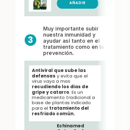
AÑADIR
Muy importante subir
nuestra inmunidad y
3
ayudar así tanto en el
tratamiento como en la
prevención.
Antiviral que sube las
Inmu
defensas
y evita que el
tratar
virus vaya a mas
Antiv
recudiendo los dias de
adema
gripe y catarro
defe
. Es un
medicamento tradicional a
base de plantas indicado
tratamiento del
para el
resfriado común.
Echinamed