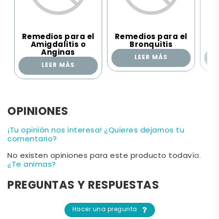
Remedios para el
Remedios para el
Re
Amigdalitis o
Bronquitis
Anginas
LEER MÁS
LEER MÁS
OPINIONES
¡Tu opinión nos interesa! ¿Quieres dejarnos tu
comentario?
No existen opiniones para este producto todavía.
¿Te animas?
PREGUNTAS Y RESPUESTAS
Hacer una pregunta