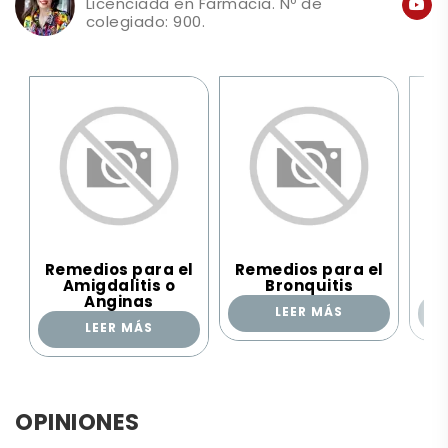
Licenciada en Farmacia. Nº de
colegiado: 900.
Remedios para el
Remedios para el
Re
Amigdalitis o
Bronquitis
Anginas
LEER MÁS
LEER MÁS
OPINIONES