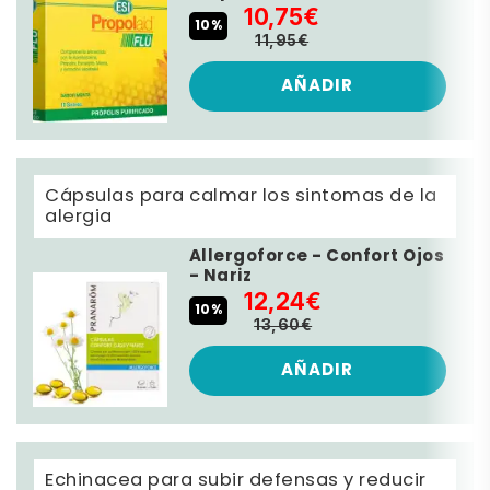
10,75€
10%
11,95€
AÑADIR
Cápsulas para calmar los sintomas de la
alergia
Allergoforce - Confort Ojos
- Nariz
12,24€
10%
13,60€
AÑADIR
Echinacea para subir defensas y reducir