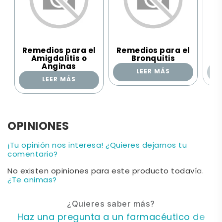
Remedios para el
Remedios para el
Re
Amigdalitis o
Bronquitis
Anginas
LEER MÁS
LEER MÁS
OPINIONES
¡Tu opinión nos interesa! ¿Quieres dejarnos tu
comentario?
No existen opiniones para este producto todavía.
¿Te animas?
¿Quieres saber más?
Haz una pregunta a un farmacéutico de