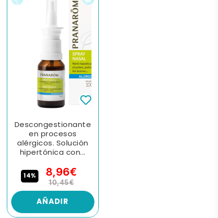
Descongestionante
en procesos
alérgicos. Solución
hipertónica con...
8,96€
14%
10,45€
AÑADIR