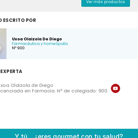
Ver más productos
O ESCRITO POR
Uxoa Olaizola De Diego
Farmacéutica y homeópata
Nº 900
 EXPERTA
xoa Olaizola de Diego
icenciada en Farmacia. Nº de colegiado: 900.
Y tú... ¿eres gourmet con tu salud?