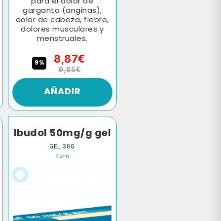
para el dolor de
garganta (anginas),
dolor de cabeza, fiebre,
dolores musculares y
menstruales.
8,87€
9%
9,85€
AÑADIR
Ibudol 50mg/g gel
GEL 30G
Kern