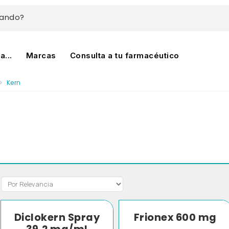
cando?
...
Marcas
Consulta a tu farmacéutico
Kern
Diclokern Spray
Frionex 600 mg