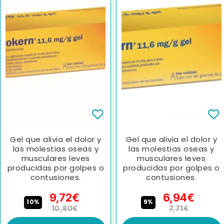
Gel que alivia el dolor y
Gel que alivia el dolor y
las molestias oseas y
las molestias oseas y
musculares leves
musculares leves
producidas por golpes o
producidas por golpes o
contusiones.
contusiones.
9,72€
6,94€
10%
9%
10,80€
7,71€