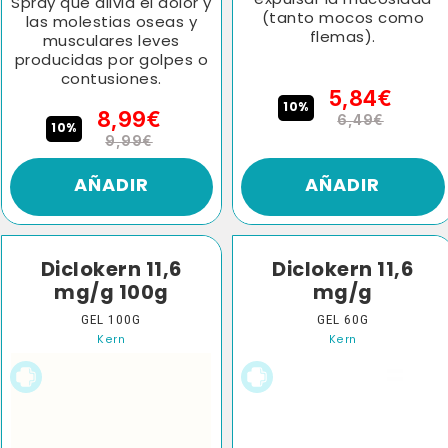
expulsar la mucosidad
Spray que alivia el dolor y
(tanto mocos como
las molestias oseas y
flemas).
musculares leves
producidas por golpes o
contusiones.
5,84€
10%
8,99€
6,49€
10%
9,99€
AÑADIR
AÑADIR
Diclokern 11,6
Diclokern 11,6
mg/g 100g
mg/g
GEL 100G
GEL 60G
Kern
Kern