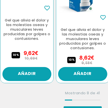
Gel que alivia el dolor y
las molestias oseas y
musculares leves
Gel que alivia el dolor y
producidas por golpes o
las molestias oseas y
contusiones.
musculares leves
producidas por golpes o
contusiones.
9,62€
10%
8,62€
10,69€
10%
9,58€
AÑADIR
AÑADIR
Mostrando
8
de
41