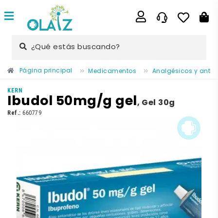
¿Qué estás buscando?
Página principal
Medicamentos
Analgésicos y antii
KERN
Ibudol 50mg/g gel
,
Gel 30g
Ref.:
660779