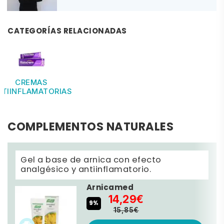
CATEGORÍAS RELACIONADAS
CREMAS
NTIINFLAMATORIAS
COMPLEMENTOS NATURALES
Gel a base de arnica con efecto
analgésico y antiinflamatorio.
Arnicamed
14,29€
9%
15,85€