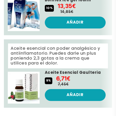
Bonflex Ice gel 100ml
13,35€
10%
14,85€
AÑADIR
Aceite esencial con poder analgésico y
antiinflamatorio. Puedes darle un plus
poniendo 2,3 gotas a la crema que
utilices para el dolor.
Aceite Esencial Gaulteria
6,71€
9%
7,45€
AÑADIR