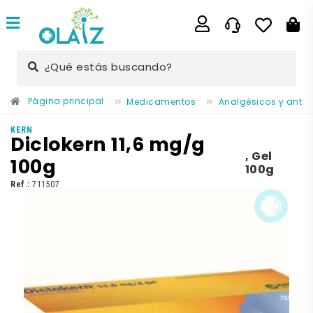
¿Qué estás buscando?
Página principal
Medicamentos
Analgésicos y antii
KERN
Diclokern 11,6 mg/g
,
Gel
100g
100g
Ref.:
711507