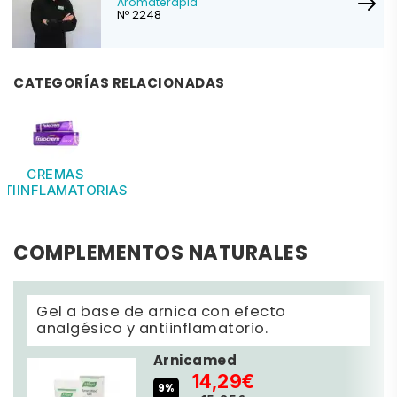
Aromaterapia
Nº 2248
CATEGORÍAS RELACIONADAS
CREMAS
NTIINFLAMATORIAS
COMPLEMENTOS NATURALES
Gel a base de arnica con efecto
analgésico y antiinflamatorio.
Arnicamed
14,29€
9%