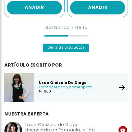
AÑADIR
AÑADIR
Mostrando
7
de
15
Ver más productos
ARTÍCULO ESCRITO POR
Uxoa Olaizola De Diego
Farmacéutica y homeópata
Nº 900
NUESTRA EXPERTA
Uxoa Olaizola de Diego
Licenciada en Farmacia. Nº de