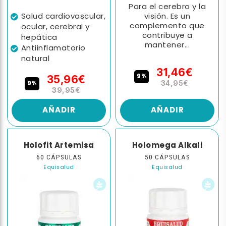
Para el cerebro y la
Salud cardiovascular,
visión. Es un
complemento que
ocular, cerebral y
contribuye a
hepática
mantener...
Antiinflamatorio
natural
31,46€
9%
35,96€
9%
34,95€
39,95€
AÑADIR
AÑADIR
Holofit Artemisa
Holomega Alkali
60 CÁPSULAS
50 CÁPSULAS
Equisalud
Equisalud