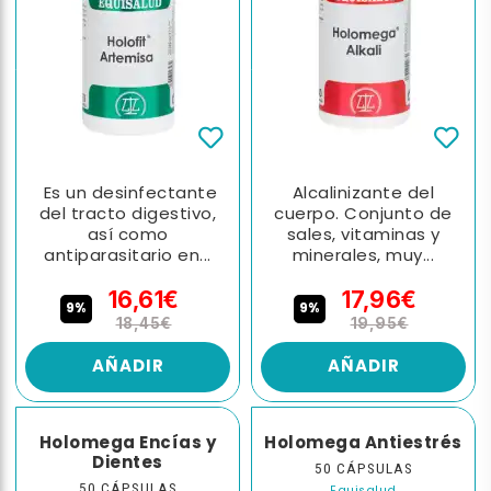
Es un desinfectante
Alcalinizante del
del tracto digestivo,
cuerpo. Conjunto de
así como
sales, vitaminas y
antiparasitario en...
minerales, muy...
16,61€
17,96€
9%
9%
18,45€
19,95€
AÑADIR
AÑADIR
Holomega Encías y
Holomega Antiestrés
Dientes
50 CÁPSULAS
50 CÁPSULAS
Equisalud