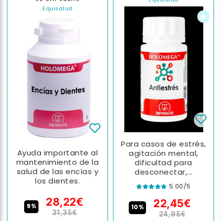
Equisalud
Para casos de estrés,
Ayuda importante al
agitación mental,
mantenimiento de la
dificultad para
salud de las encías y
desconectar,...
los dientes.
5.00/5
28,22€
22,45€
9%
10%
31,35€
24,95€