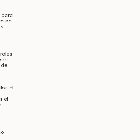
 para
ra en
 y
erales
ismo.
 de
los el
r el
n
no