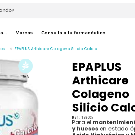
cando?
...
Marcas
Consulta a tu farmacéutico
tos
EPAPLUS Arthicare Colageno Silicio Calcio
EPAPLUS
Arthicare
70 %
Colageno
Silicio Cal
Ref.:
188005
mantenimiento
Para el
y huesos
en estado ó