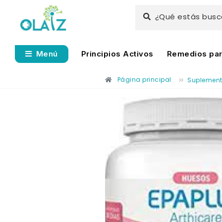
¿Qué estás bus
Principios Activos
Remedios para
Menú
Página principal
Suplemen