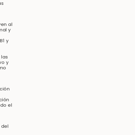
as
yen al
mal y
B1 y
 las
vo y
smo
ción
ción
do el
 del