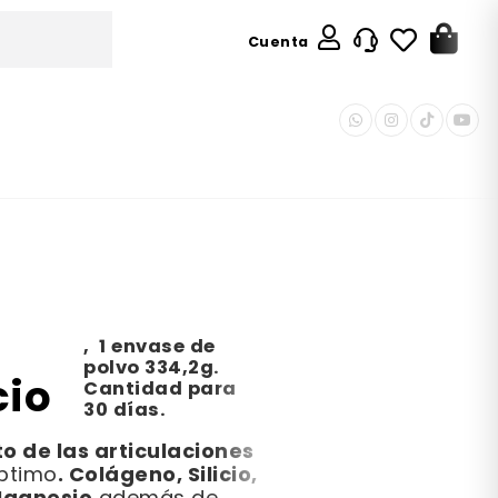
Cuenta
,
1 envase de
polvo 334,2g.
cio
Cantidad para
30 días.
 de las articulaciones
. Colágeno, Silicio,
ptimo