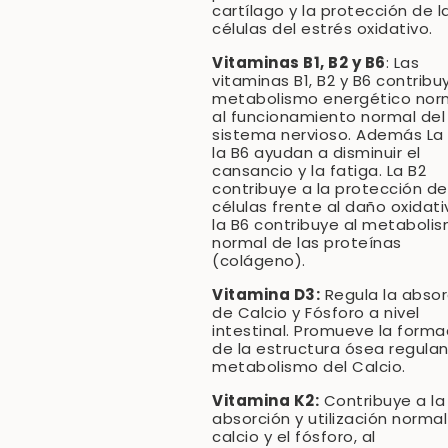
cartílago y la protección de l
células del estrés oxidativo.
Vitaminas B1, B2 y B6
: Las
vitaminas B1, B2 y B6 contribu
metabolismo energético nor
al funcionamiento normal del
sistema nervioso. Además La 
la B6 ayudan a disminuir el
cansancio y la fatiga. La B2
contribuye a la protección de
células frente al daño oxidati
la B6 contribuye al metaboli
normal de las proteínas
(colágeno).
Vitamina D3:
Regula la absor
de Calcio y Fósforo a nivel
intestinal. Promueve la forma
de la estructura ósea regulan
metabolismo del Calcio.
Vitamina K2:
Contribuye a la
absorción y utilización normal
calcio y el fósforo, al