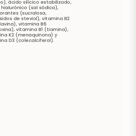
o), ácido silícico estabilizado,
 hialurónico (sal sódica),
orantes (sucralosa,
sidos de steviol), vitamina B2
flavina), vitamina B6
doxina), vitamina B1 (tiamina),
ina K2 (menaquinona) y
ina D3 (colecalciferol).