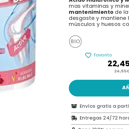
Acido Hialurónico y 
mas vitaminas y miner
mantenimiento
de la
desgaste y mantiene l
músculos y huesos co
Favorito
22,4
24,95
A
Envíos gratis a part
Entregas 24/72 hor