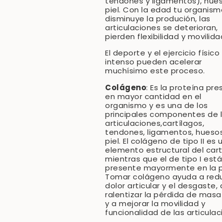
tendones y ligamentos), hue
piel. Con la edad tu organism
disminuye la produción, las
articulaciones se deterioran,
pierden flexibilidad y movilida
El deporte y el ejercicio físico
intenso pueden acelerar
muchísimo este proceso.
Colágeno
: Es la proteína pr
en mayor cantidad en el
organismo y es una de los
principales componentes de 
articulaciones,cartílagos,
tendones, ligamentos, hueso
piel. El colágeno de tipo II es 
elemento estructural del cart
mientras que el de tipo I está
presente mayormente en la pi
Tomar colágeno ayuda a reduc
dolor articular y el desgaste, 
ralentizar la pérdida de mas
y a mejorar la movilidad y
funcionalidad de las articulac