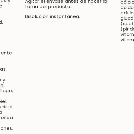
sos y
Agitar el envase antes de hacer la
cálcic
o
toma del producto.
ácido
edulc
Disolución instantánea.
glucó
d.
(ribo
(piri
vitam
vitam
esente
las
s y
un
ílago,
el.
ir el
a
a ósea
iones.