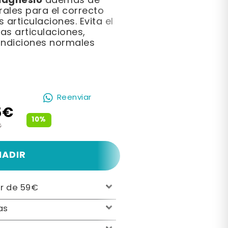
Magnesio
además de
ales para el correcto
s articulaciones. Evita el
as articulaciones,
ndiciones normales
Reenviar
5€
10%
€
ÑADIR
ir de 59€
as