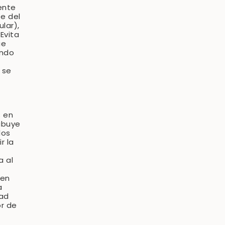
nte
te del
ular),
 Evita
ue
ando
 se
 en
ibuye
los
r la
a al
 en
a
dad
or de