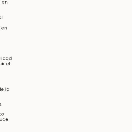
 en
al
 en
ilidad
ir el
de la
s.
to
duce