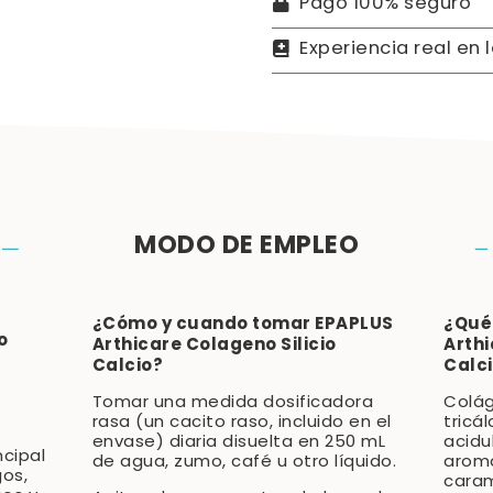
Pago 100% seguro
Experiencia real en 
MODO DE EMPLEO
¿Cómo y cuando tomar EPAPLUS
¿Qué
o
Arthicare Colageno Silicio
Arthi
Calcio?
Calc
Tomar una medida dosificadora
Colág
rasa (un cacito raso, incluido en el
tricá
envase) diaria disuelta en 250 mL
acidu
ncipal
de agua, zumo, café u otro líquido.
aroma
gos,
caram