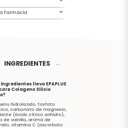
la Farmacia
INGREDIENTES
 ingredientes lleva EPAPLUS
care Colageno Silicio
io?
eno hidrolizado, fosfato
lcico, carbonato de magnesio,
lante (ácido cítrico anhidro),
 de vainilla, aroma de
elo, vitamina C (ascorbato