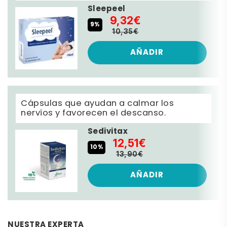
Sleepeel
9,32€
9%
10,35€
AÑADIR
Cápsulas que ayudan a calmar los
nervios y favorecen el descanso.
Sedivitax
12,51€
10%
13,90€
AÑADIR
NUESTRA EXPERTA