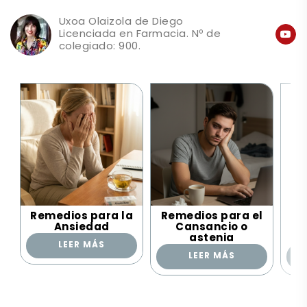
Uxoa Olaizola de Diego
Licenciada en Farmacia. Nº de
colegiado: 900.
Remedios para la
Remedios para el
Re
Ansiedad
Cansancio o
Co
astenia
LEER MÁS
LEER MÁS