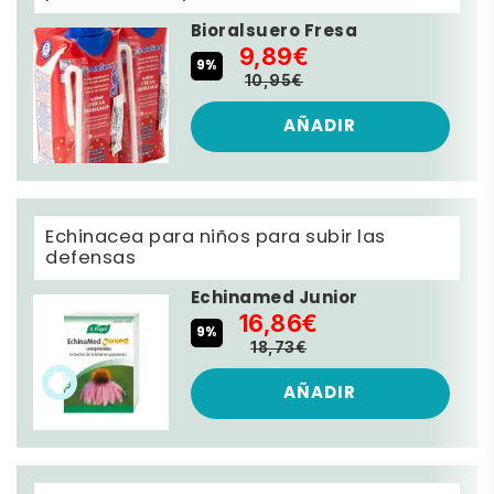
Bioralsuero Fresa
9,89€
9%
10,95€
AÑADIR
Echinacea para niños para subir las
defensas
Echinamed Junior
16,86€
9%
18,73€
AÑADIR