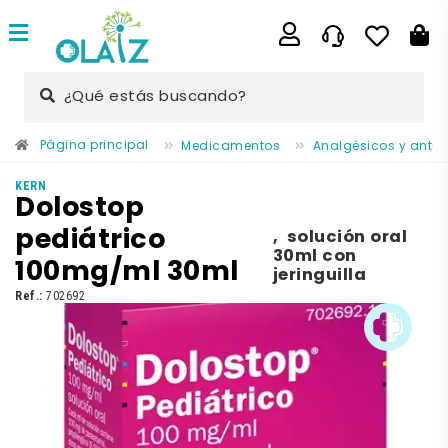
¿Qué estás buscando?
Página principal
Medicamentos
Analgésicos y antii
KERN
Dolostop
pediátrico
,
solución oral
30ml con
100mg/ml 30ml
jeringuilla
Ref.:
702692