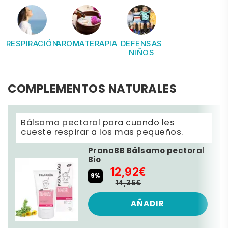
RESPIRACIÓN
AROMATERAPIA
DEFENSAS
NIÑOS
COMPLEMENTOS NATURALES
Bálsamo pectoral para cuando les
cueste respirar a los mas pequeños.
PranaBB Bálsamo pectoral
Bio
12,92€
9%
14,35€
AÑADIR