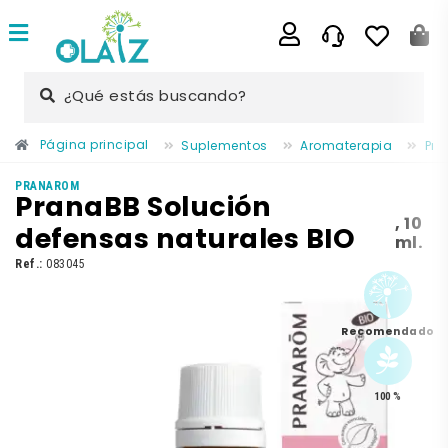
¿Qué estás buscando?
Página principal
Suplementos
Aromaterapia
Pra
PRANAROM
PranaBB Solución
,
10
defensas naturales BIO
ml.
Ref.:
083045
Recomendado
100 %