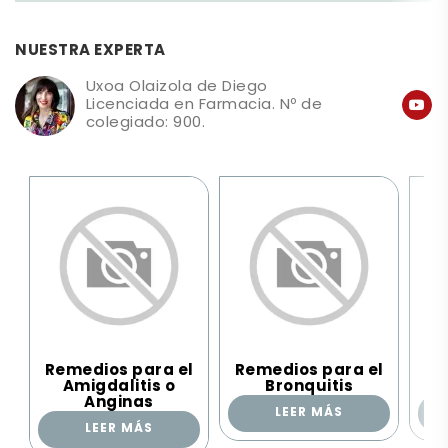
NUESTRA EXPERTA
Uxoa Olaizola de Diego
Licenciada en Farmacia. Nº de
colegiado: 900.
Remedios para el
Remedios para el
Re
Amigdalitis o
Bronquitis
Anginas
LEER MÁS
LEER MÁS