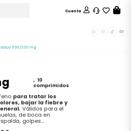
Cuenta
taduo 500/200 mg
mg
,
10
comprimidos
para tratar los
ofeno
olores, bajar la fiebre y
eneral.
Válidos para el
muelas, de boca en
spalda, golpes...