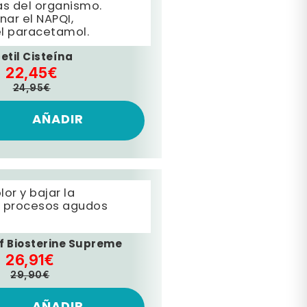
as del organismo.
nar el NAPQI,
el paracetamol.
etil Cisteína
22,45€
24,95€
AÑADIR
or y bajar la
n procesos agudos
ef Biosterine Supreme
26,91€
29,90€