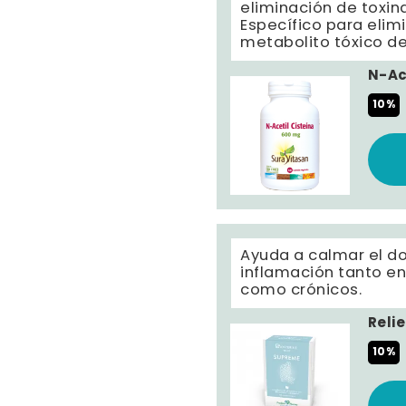
eliminación de toxin
Específico para elimi
metabolito tóxico d
N-Ac
10%
Ayuda a calmar el dol
inflamación tanto e
como crónicos.
Reli
10%