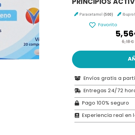
PRINCIPIOS ACTI
Paracetamol
(500)
Ibupro
Favorito
5,5
6,18€
A
Envíos gratis a part
Entregas 24/72 hor
Pago 100% seguro
Experiencia real en 