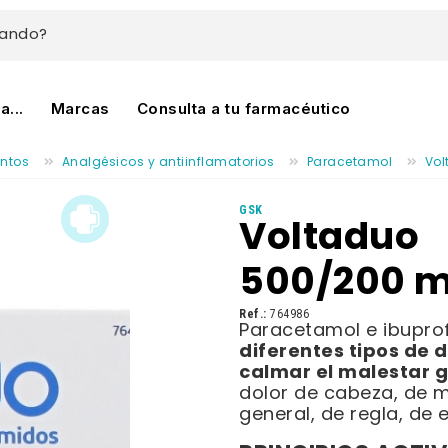
cando?
...
Marcas
Consulta a tu farmacéutico
ntos
Analgésicos y antiinflamatorios
Paracetamol
Vol
GSK
Voltaduo
500/200 
Ref.:
764986
Paracetamol e ibupr
diferentes tipos de d
calmar el malestar g
dolor de cabeza, de 
general, de regla, de e