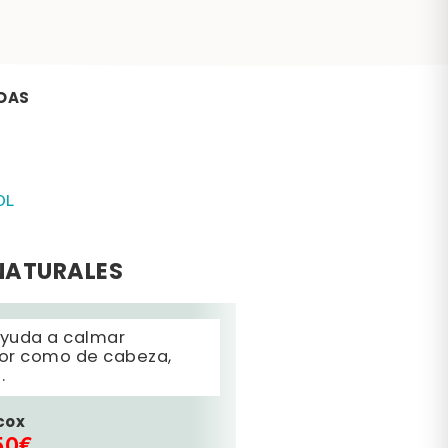
DAS
OL
NATURALES
yuda a calmar
lor como de cabeza,
.
cox
50€