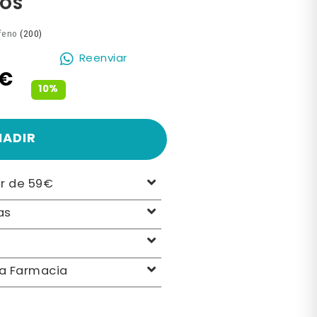
VOS
feno
(200)
Reenviar
6€
10%
ÑADIR
ir de 59€
as
la Farmacia