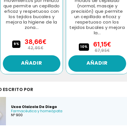
movimientos por minuto
modos de cepillado
que permite un cepillado
(normal, masaje y
eficaz y respetuoso con
precisión) que permite
los tejidos bucales y
un cepillado eficaz y
mejora la higiene de la
respetuoso con los
zona...
tejidos bucales y mejora
la...
38,66€
61,15€
9%
10%
42,95€
67,95€
AÑADIR
AÑADIR
O ESCRITO POR
Uxoa Olaizola De Diego
Farmacéutica y homeópata
Nº 900