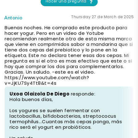
Hacer una pregunta
Thursday 27 de March de 2025
Antonio
Buenas noches. He comprado este producto para
hacer yogur. Pero en un video de Yotube
recomiendan realmente otro de esta misma marca
que viene en comprimidos sabor a mandarina que si
tiene dos cepas del prebiotico y lo pone en la
etiqueta. Este no declara tener esas dos cepas. Mi
pregunta es si el otro es mas efectivo que este o si
hay que comprar los dos para complementarlos.
Gracias. Un saludo. -este es el video.
https://www.youtube.com/watch?
v=JjKU7Sy4Tt8&t=4s
Uxoa Olaizola De Diego
responde:
Hola buenos días,
Los yogures se suelen fermentar con
lactobacillus, bifidobacterias, streptococus
termophilus...Cuantas más cepas ponga, más
rico será el yogurt en probióticos.