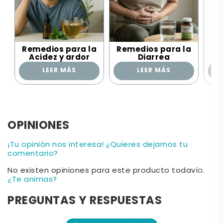
Remedios para la
Remedios para la
Re
Acidez y ardor
Diarrea
LEER MÁS
LEER MÁS
OPINIONES
¡Tu opinión nos interesa! ¿Quieres dejarnos tu
comentario?
No existen opiniones para este producto todavía.
¿Te animas?
PREGUNTAS Y RESPUESTAS