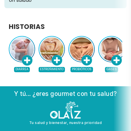
Un saludo
HISTORIAS
DIARREA
ESTREÑIMIENTO
PROBIÓTICOS
GASES
Y tú... ¿eres gourmet con tu salud?
Tu salud y bienestar, nuestra prioridad