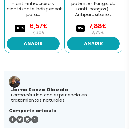
- anti-infeccioso y
potente- Fungicida
cicatrizante.Indispensable
(anti-hongos)-
para...
Antiparasitario...
6,57€
7,88€
10%
9%
7,30€
8,75€
AÑADIR
AÑADIR
Jaime Sanza Olaizola
Farmacéutico con experiencia en
tratamientos naturales
Compartir artículo