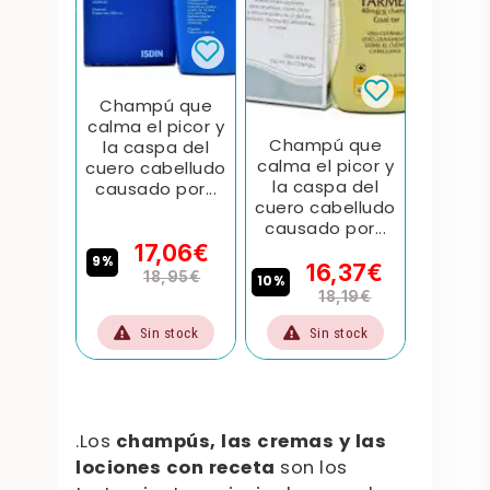
 que
Champú que
Cham
picor y
calma el picor y
calma e
Champú que
a del
la caspa del
la ca
calma el picor y
belludo
cuero cabelludo
cuero 
la caspa del
por...
causado por...
causad
cuero cabelludo
causado por...
,50€
17,06€
2
9%
9%
16,37€
,55€
18,95€
10%
18,19€
stock
Sin stock
Sin stock
S
.Los
champús, las cremas y las
lociones con receta
son los