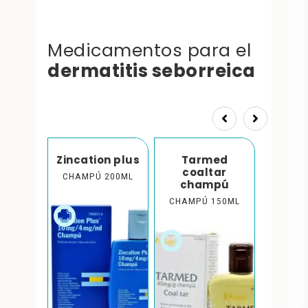
Medicamentos para el
dermatitis seborreica
Prev
Next
n plus
Zincation plus
Tarmed
Zincat
coaltar
500ML
CHAMPÚ 200ML
CHAMP
champú
CHAMPÚ 150ML