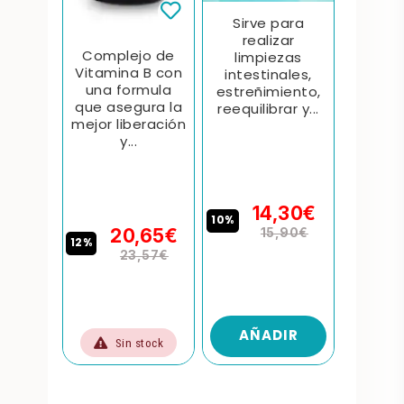
r de
Sirve para
Tr
 es un
realizar
prev
Complejo de
tivo
limpiezas
candi
Vitamina B con
co y
intestinales,
adem
una formula
dante
estreñimiento,
impu
que asegura la
 Es...
reequilibrar y...
ataca
mejor liberación
y...
14,30€
4
€
10%
9%
20,65€
15,90€
12%
23,57€
IR
AÑADIR
AÑ
Sin stock