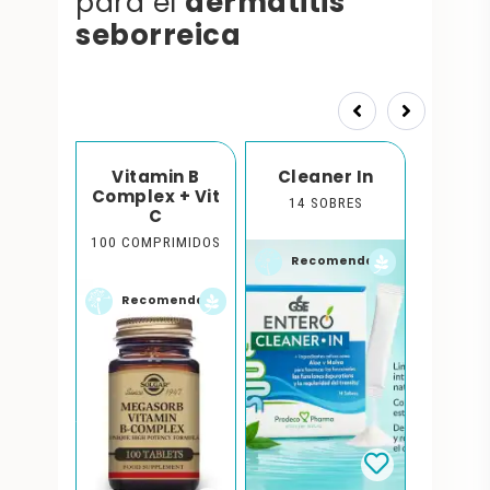
dermatitis
para el
seborreica
Prev
Next
pur
Vitamin B
Cleaner In
Can
Complex + Vit
L.
14 SOBRES
90 C
C
100 COMPRIMIDOS
endado
Recomendado
Recomendado