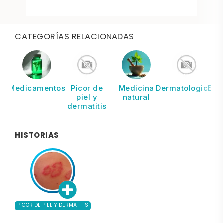
CATEGORÍAS RELACIONADAS
Medicamentos
Picor de
Medicina
Dermatologicos
Der
piel y
natural
dermatitis
HISTORIAS
PICOR DE PIEL Y DERMATITIS