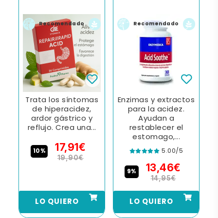
Recomendado
Recomendado
Trata los síntomas
Enzimas y extractos
s
de hiperacidez,
para la acidez.
n
ardor gástrico y
Ayudan a
reflujo. Crea una...
restablecer el
estomago,...
17,91€
5.00/5
10%
19,90€
13,46€
9%
14,95€
LO QUIERO
LO QUIERO