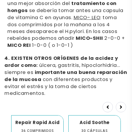
una mejor absorción del
tratamiento con
hongos
se debería tomar antes una capsula
de vitamina C en ayunas.
MICO- LEO
: toma
dos comprimidos por la mañana a los 4
meses desaparece el H.pylori. En los casos
rebeldes podemos añadir
MICO-SHII
2-0-0 +
MICO REI
1-0-0 ( o 1-0-1 )
4. EXISTEN OTROS ORÍGENES de la acidez y
ardor como:
úlcera, gastritis, hipoclorhidria…
siempre es
importante una buena reparación
de la mucosa
con diferentes productos y
evitar el estrés y la toma de ciertos
medicamentos.
Prev
Next
n
Repair Rapid Acid
Acid Soothe
36 COMPRIMIDOS
30 CÁPSULAS