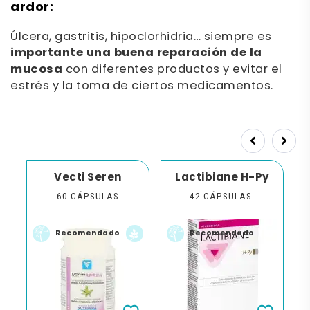
ardor:
Úlcera, gastritis, hipoclorhidria… siempre es
importante una buena reparación de la
mucosa
con diferentes productos y evitar el
estrés y la toma de ciertos medicamentos.
Prev
Next
n
Vecti Seren
Lactibiane H-Py
60 CÁPSULAS
42 CÁPSULAS
Recomendado
Recomendado