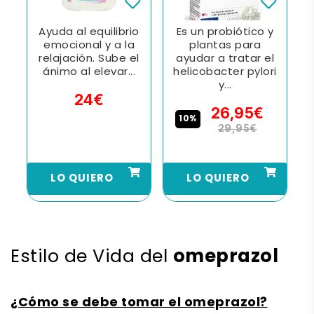
Ayuda al equilibrio
Es un probiótico y
s
emocional y a la
plantas para
n
A
relajación. Sube el
ayudar a tratar el
ánimo al elevar...
helicobacter pylori
y...
24€
26,95€
10%
29,95€
LO QUIERO
LO QUIERO
omeprazol
Estilo de Vida del
¿Cómo se debe tomar el omeprazol?