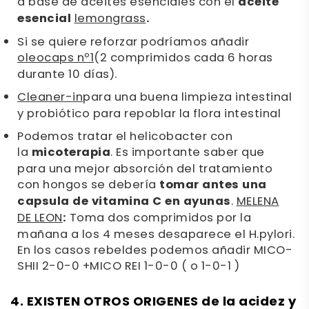
a base de aceites esenciales con el
aceite
esencial
lemongrass
.
Si se quiere reforzar podríamos añadir
oleocaps nº1
(2 comprimidos cada 6 horas
durante 10 días).
Cleaner-in
para una buena limpieza intestinal
y probiótico para repoblar la flora intestinal
Podemos tratar el helicobacter con
la
micoterapia
. Es importante saber que
para una mejor absorción del tratamiento
con hongos se debería
tomar antes una
capsula de vitamina C en ayunas
.
MELENA
DE LEON
:
Toma dos comprimidos por la
mañana a los 4 meses desaparece el H.pylori.
En los casos rebeldes podemos añadir MICO-
SHII 2-0-0 +MICO REI 1-0-0 ( o 1-0-1 )
4. EXISTEN OTROS ORIGENES de la acidez y