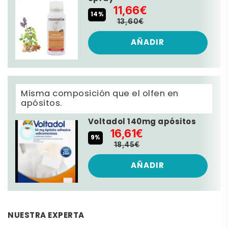
11,66€
14%
13,60€
AÑADIR
Misma composición que el olfen en
apósitos.
Voltadol 140mg apósitos
16,61€
9%
18,45€
AÑADIR
NUESTRA EXPERTA