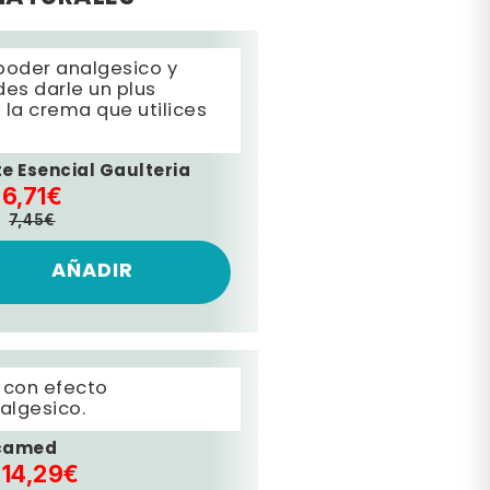
poder analgesico y
des darle un plus
 la crema que utilices
te Esencial Gaulteria
6,71€
7,45€
AÑADIR
 con efecto
algesico.
camed
14,29€