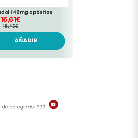
adol 140mg apósitos
16,61€
18,45€
AÑADIR
 de colegiado: 900.