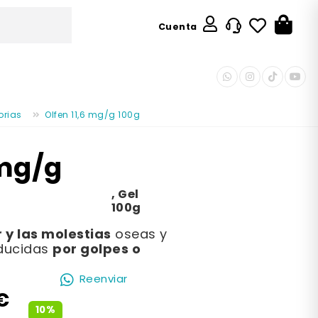
Cuenta
orias
Olfen 11,6 mg/g 100g
 mg/g
,
Gel
100g
r y las molestias
oseas y
por golpes o
oducidas
Reenviar
€
10%