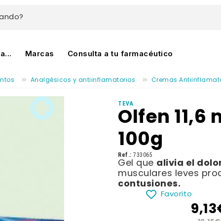
cando?
...
Marcas
Consulta a tu farmacéutico
ntos
Analgésicos y antiinflamatorios
Cremas Antiinflamat
TEVA
Olfen 11,6
100g
Ref.:
733065
alivia el dolo
Gel que
musculares leves pr
contusiones.
Favorito
9,13