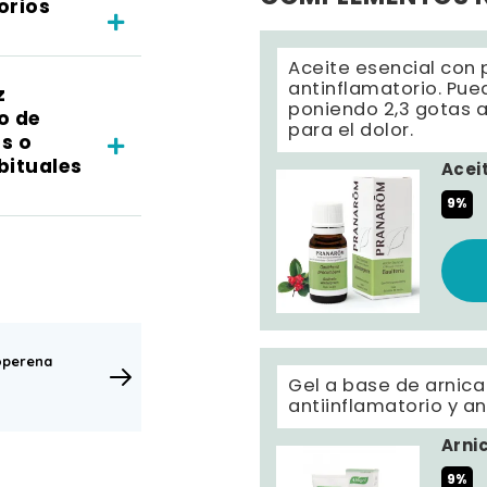
orios
Aceite esencial con 
antinflamatorio. Pue
z
poniendo 2,3 gotas a
o de
para el dolor.
s o
bituales
Acei
9%
operena
Gel a base de arnica
antiinflamatorio y an
Arni
9%