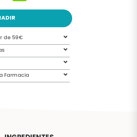
ÑADIR
ir de 59€
as
la Farmacia