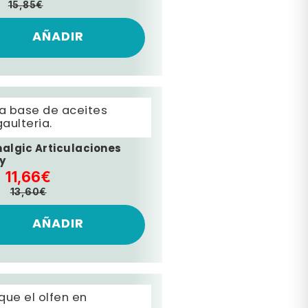
15,85€
AÑADIR
 a base de aceites
aulteria.
algic Articulaciones
y
11,66€
13,60€
AÑADIR
ue el olfen en