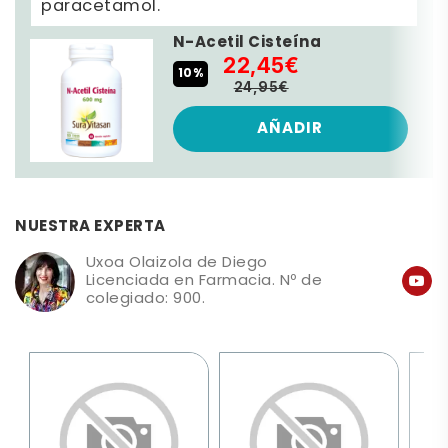
paracetamol.
N-Acetil Cisteína
22,45€
10%
24,95€
AÑADIR
NUESTRA EXPERTA
Uxoa Olaizola de Diego
Licenciada en Farmacia. Nº de
colegiado: 900.