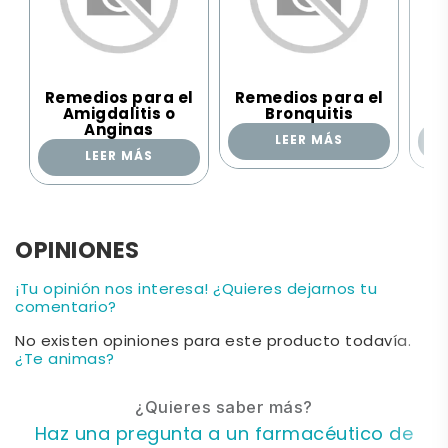
Remedios para el
Remedios para el
Re
Amigdalitis o
Bronquitis
Anginas
LEER MÁS
LEER MÁS
OPINIONES
¡Tu opinión nos interesa! ¿Quieres dejarnos tu
comentario?
No existen opiniones para este producto todavía.
¿Te animas?
¿Quieres saber más?
Haz una pregunta a un farmacéutico de