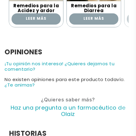
Remedios para la
Remedios para la
Re
Acidez y ardor
Diarrea
LEER MÁS
LEER MÁS
OPINIONES
¡Tu opinión nos interesa! ¿Quieres dejarnos tu
comentario?
No existen opiniones para este producto todavía.
¿Te animas?
¿Quieres saber más?
Haz una pregunta a un farmacéutico de
Olaiz
HISTORIAS