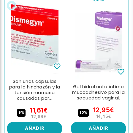
Son unas cápsulas
Gel hidratante íntimo
para la hinchazón y la
mucoadhesivo para la
tensión mamaria
sequedad vaginal.
causadas por...
12,95€
11,61€
10%
9%
14,45€
12,89€
AÑADIR
AÑADIR