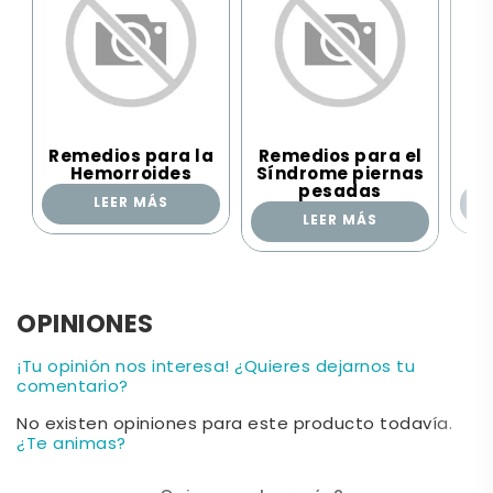
Remedios para la
Remedios para el
Re
Hemorroides
Síndrome piernas
pesadas
LEER MÁS
LEER MÁS
OPINIONES
¡Tu opinión nos interesa! ¿Quieres dejarnos tu
comentario?
No existen opiniones para este producto todavía.
¿Te animas?