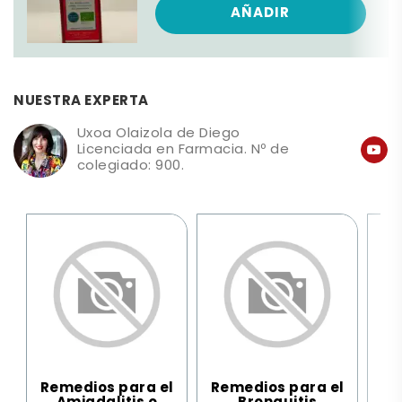
AÑADIR
NUESTRA EXPERTA
Uxoa Olaizola de Diego
Licenciada en Farmacia. Nº de
colegiado: 900.
Remedios para el
Remedios para el
Re