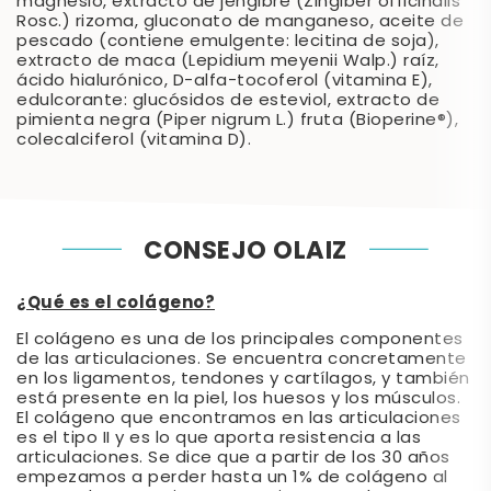
magnesio, extracto de jengibre (Zingiber officinalis
Rosc.) rizoma, gluconato de manganeso, aceite de
pescado (contiene emulgente: lecitina de soja),
extracto de maca (Lepidium meyenii Walp.) raíz,
ácido hialurónico, D-alfa-tocoferol (vitamina E),
edulcorante: glucósidos de esteviol, extracto de
pimienta negra (Piper nigrum L.) fruta (Bioperine®),
colecalciferol (vitamina D).
CONSEJO OLAIZ
¿Qué es el colágeno?
El colágeno es una de los principales componentes
de las articulaciones. Se encuentra concretamente
en los ligamentos, tendones y cartílagos, y también
está presente en la piel, los huesos y los músculos.
El colágeno que encontramos en las articulaciones
es el tipo II y es lo que aporta resistencia a las
articulaciones. Se dice que a partir de los 30 años
empezamos a perder hasta un 1% de colágeno al