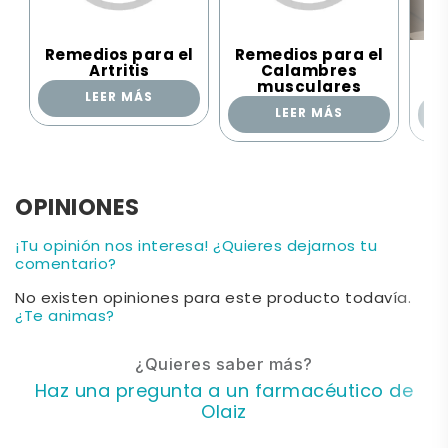
Remedios para el
Remedios para el
Re
Artritis
Calambres
musculares
LEER MÁS
LEER MÁS
OPINIONES
¡Tu opinión nos interesa! ¿Quieres dejarnos tu
comentario?
No existen opiniones para este producto todavía.
¿Te animas?
¿Quieres saber más?
Haz una pregunta a un farmacéutico de
Olaiz