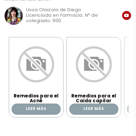
Uxoa Olaizola de Diego
Licenciada en Farmacia. Nº de
colegiado: 900.
Remedios para el
Remedios para el
Re
Acné
Caida capilar
LEER MÁS
LEER MÁS