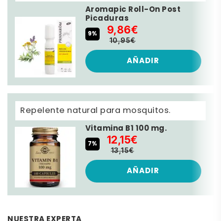
Aromapic Roll-On Post
Picaduras
9,86€
9%
10,95€
AÑADIR
Repelente natural para mosquitos.
Vitamina B1 100 mg.
12,15€
7%
13,15€
AÑADIR
NUESTRA EXPERTA