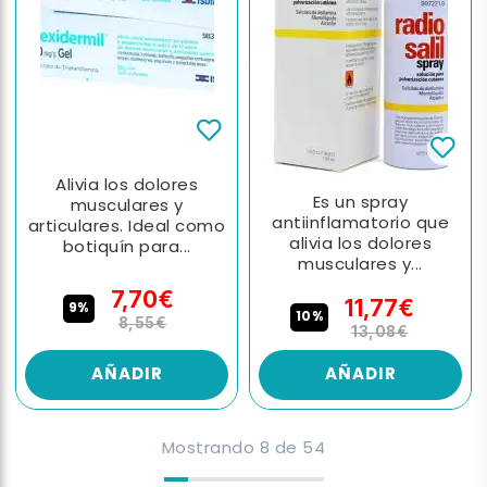
Alivia los dolores
Es un spray
musculares y
antiinflamatorio que
articulares. Ideal como
alivia los dolores
botiquín para...
musculares y...
7,70€
11,77€
9%
10%
8,55€
13,08€
AÑADIR
AÑADIR
Mostrando
8
de
54