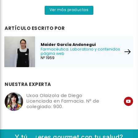
Ver más productos
ARTÍCULO ESCRITO POR
Maider García Andonegui
Farmacéutica. Laboratorio y contenidos
página web
Nº 1959
NUESTRA EXPERTA
Uxoa Olaizola de Diego
Licenciada en Farmacia. Nº de
colegiado: 900.
Y tú... ¿eres gourmet con tu salud?