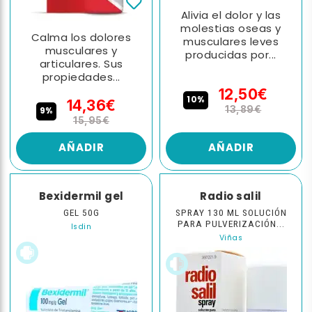
Alivia el dolor y las
molestias oseas y
Calma los dolores
musculares leves
musculares y
producidas por...
articulares. Sus
propiedades...
12,50€
10%
14,36€
13,89€
9%
15,95€
AÑADIR
AÑADIR
Bexidermil gel
Radio salil
GEL 50G
SPRAY 130 ML SOLUCIÓN
PARA PULVERIZACIÓN...
Isdin
Viñas