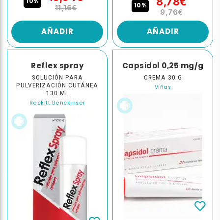
8,78€
10%
10%
11,16€
9,76€
AÑADIR
AÑADIR
Reflex spray
Capsidol 0,25 mg/g
SOLUCIÓN PARA
CREMA 30 G
PULVERIZACIÓN CUTÁNEA
Viñas
130 ML
Reckitt Benckinser