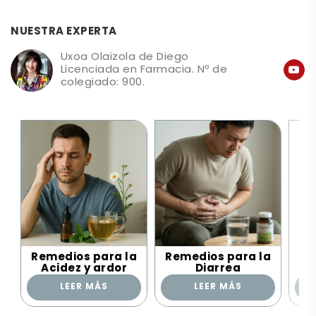
NUESTRA EXPERTA
Uxoa Olaizola de Diego
Licenciada en Farmacia. Nº de
colegiado: 900.
Remedios para la
Remedios para la
Re
Acidez y ardor
Diarrea
LEER MÁS
LEER MÁS