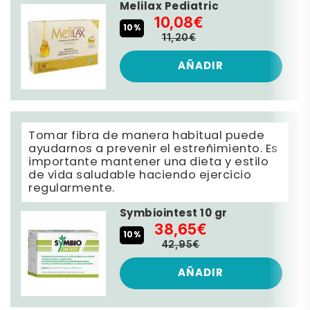
Melilax Pediatric
10,08€
10%
11,20€
AÑADIR
Tomar fibra de manera habitual puede
ayudarnos a prevenir el estreñimiento. Es
importante mantener una dieta y estilo
de vida saludable haciendo ejercicio
regularmente.
Symbiointest 10 gr
38,65€
10%
42,95€
AÑADIR