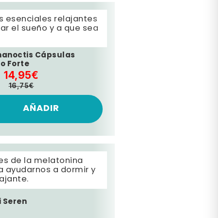
 esenciales relajantes
iar el sueño y a que sea
anoctis Cápsulas
o Forte
14,95€
16,75€
AÑADIR
es de la melatonina
a ayudarnos a dormir y
ajante.
i Seren
€