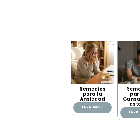
Remedios
Reme
para la
par
Ansiedad
Cansa
ast
LEER MÁS
LEER