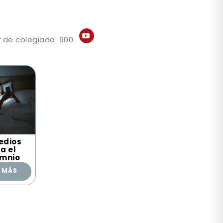
 de colegiado: 900.
edios
a el
omnio
R MÁS