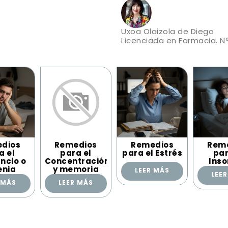
Uxoa Olaizola de Diego
Licenciada en Farmacia. Nº
dios
Remedios
Remedios
Rem
a el
para el
para el Estrés
par
ncio o
Concentración
Ins
enia
y memoria
LEER MÁS
LEE
 MÁS
LEER MÁS