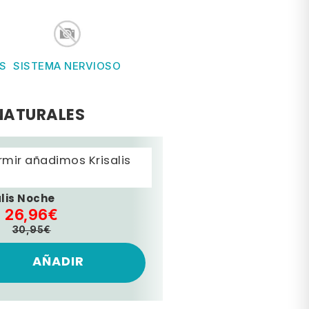
S
SISTEMA NERVIOSO
NATURALES
mir añadimos Krisalis
alis Noche
26,96€
30,95€
AÑADIR