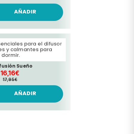
AÑADIR
enciales para el difusor
tes y calmantes para
 dormir.
ifusión Sueño
16,16€
17,95€
AÑADIR