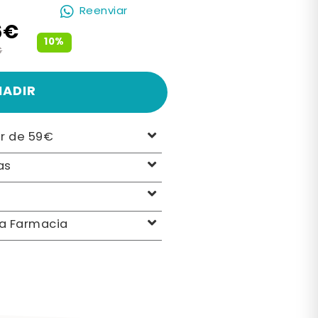
Reenviar
6€
10%
€
ÑADIR
ir de 59€
as
la Farmacia