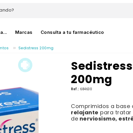
cando?
...
Marcas
Consulta a tu farmacéutico
ntos
Sedistress 200mg
Sedistress
200mg
Ref.:
684630
Comprimidos a base d
relajante
para tratar
nerviosismo, estré
de