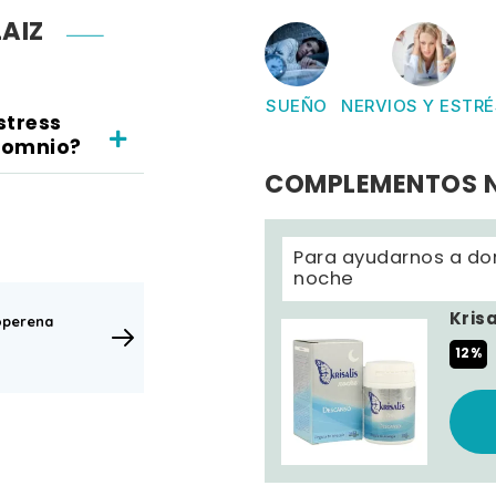
AIZ
SUEÑO
NERVIOS Y ESTRÉ
stress
nsomnio?
COMPLEMENTOS 
Para ayudarnos a dor
noche
Kris
operena
12%