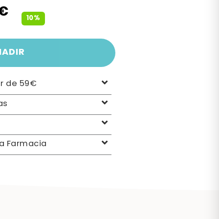
9€
10%
ÑADIR
ir de 59€
as
la Farmacia