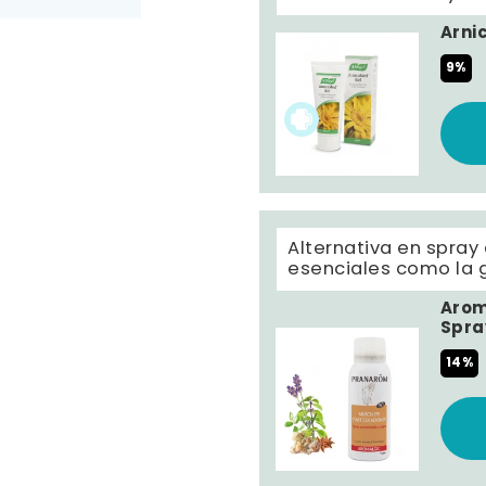
Arni
9%
Alternativa en spray
esenciales como la g
Arom
Spra
14%