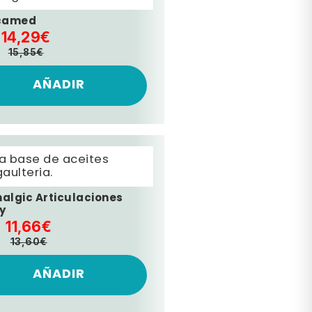
camed
14,29€
15,85€
AÑADIR
 a base de aceites
aulteria.
algic Articulaciones
y
11,66€
13,60€
AÑADIR