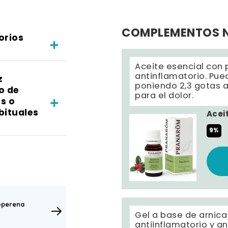
COMPLEMENTOS 
orios
Aceite esencial con 
antinflamatorio. Pue
z
poniendo 2,3 gotas a
o de
para el dolor.
s o
bituales
Acei
9%
operena
Gel a base de arnica
antiinflamatorio y an