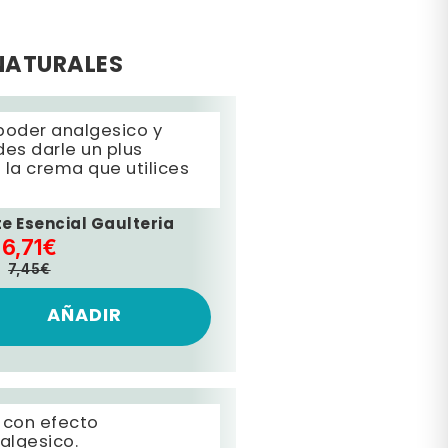
NATURALES
poder analgesico y
des darle un plus
 la crema que utilices
te Esencial Gaulteria
6,71€
7,45€
AÑADIR
 con efecto
algesico.