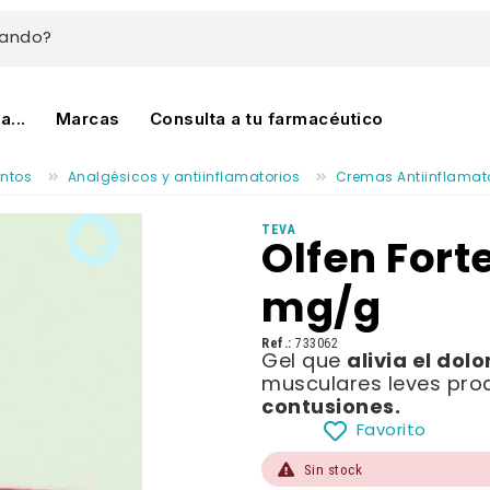
cando?
...
Marcas
Consulta a tu farmacéutico
ntos
Analgésicos y antiinflamatorios
Cremas Antiinflamat
TEVA
Olfen Forte
mg/g
Ref.:
733062
alivia el dolo
Gel que
musculares leves pr
contusiones.
Favorito
Sin stock