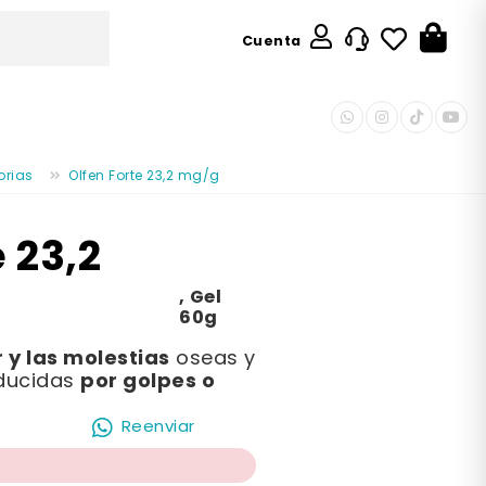
Cuenta
orias
Olfen Forte 23,2 mg/g
 23,2
,
Gel
60g
r y las molestias
oseas y
por golpes o
oducidas
Reenviar