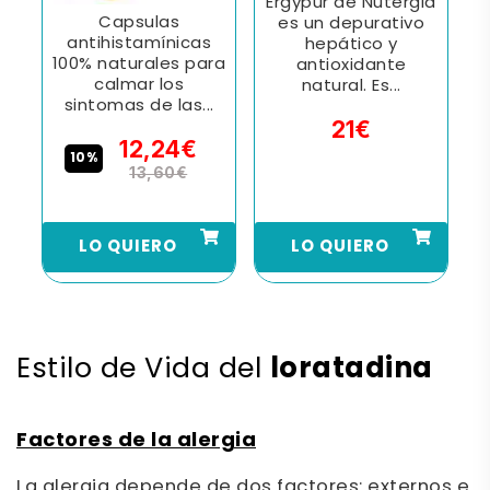
Ergypur de Nutergia
Capsulas
es un depurativo
.
antihistamínicas
hepático y
o
100% naturales para
antioxidante
calmar los
natural. Es...
sintomas de las...
21€
12,24€
10%
13,60€
LO QUIERO
LO QUIERO
loratadina
Estilo de Vida del
Factores de la alergia
La alergia depende de dos factores: externos e