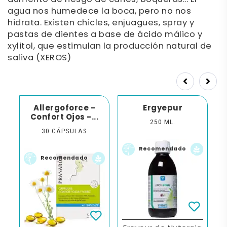
agua nos humedece la boca, pero no nos
hidrata. Existen chicles, enjuagues, spray y
pastas de dientes a base de ácido málico y
xylitol, que estimulan la producción natural de
saliva (XEROS)
Prev
Next
Allergoforce -
Ergyepur
l
Confort Ojos -...
250 ML.
IEL
30 CÁPSULAS
Recomendado
Recomendado