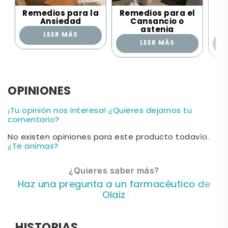
Remedios para la
Remedios para el
Re
Ansiedad
Cansancio o
Co
astenia
LEER MÁS
LEER MÁS
OPINIONES
¡Tu opinión nos interesa! ¿Quieres dejarnos tu
comentario?
No existen opiniones para este producto todavía.
¿Te animas?
¿Quieres saber más?
Haz una pregunta a un farmacéutico de
Olaiz