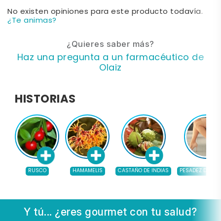
No existen opiniones para este producto todavía.
¿Te animas?
¿Quieres saber más?
Haz una pregunta a un farmacéutico de
Olaiz
HISTORIAS
RUSCO
HAMAMELIS
CASTAÑO DE INDIAS
PESADEZ DE PIE
Y tú... ¿eres gourmet con tu salud?