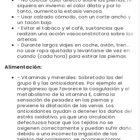
- No colocar calor directo sobre las piernas, ni
siquiera en invierno: el calor dilata y por lo
tanto, aumenta la estasis venosa.
- Usar calzado cómodo, con un corte ancho y
un tacón bajo
- Evitar el tabaco y el café, sustancias que
realizan una acción vasoconstrictora sobre las
arterias.
- Durante largos viajes en coche, avión, tren...
no usar ropa ajustada y levantarse de vez en
cuando (cada hora) para estirar las piernas.
Alimentación:
- Vitaminas y minerales: Sobretodo las del
grupo B y las antioxidantes. Por ejemplo el
manganeso que favorece la coagulación y el
metabolismo de la vitamina E, calma la
sensación de pesadez en las piernas y
previene la dilatación de las venas. Los
antioxidantes ayudan a detener los daños del
estrés oxidativo, ya que una circulación
defectuosa hace que los tejidos no se
oxigenen correctamente y puedan sufrir daño.
debido a una incorrecta irrigación de los
tejidos del organismo, se aconseja tomar