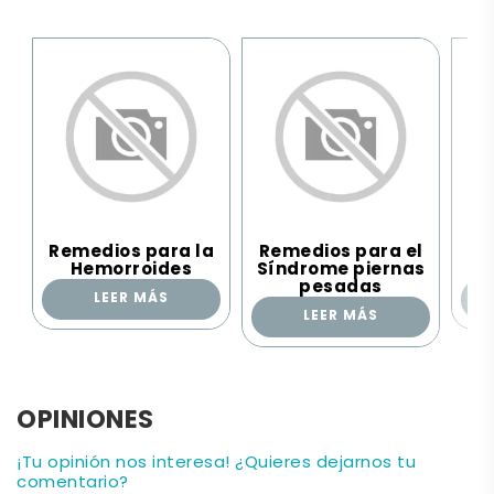
Remedios para la
Remedios para el
Re
Hemorroides
Síndrome piernas
pesadas
LEER MÁS
LEER MÁS
OPINIONES
¡Tu opinión nos interesa! ¿Quieres dejarnos tu
comentario?