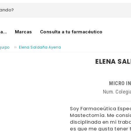
cando?
...
Marcas
Consulta a tu farmacéutico
quipo
Elena Saldaña Ayerra
ELENA SA
MICRO I
Num. Colegi
Soy Farmaceútica Espec
Mastectomía. Me consi
disciplinada en mi trab
es que me gusta tener t